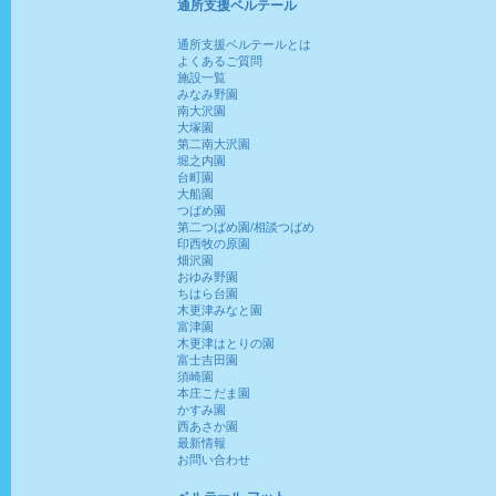
通所支援ベルテール
通所支援ベルテールとは
よくあるご質問
施設一覧
みなみ野園
南大沢園
大塚園
第二南大沢園
堀之内園
台町園
大船園
つばめ園
第二つばめ園/相談つばめ
印西牧の原園
畑沢園
おゆみ野園
ちはら台園
木更津みなと園
富津園
木更津はとりの園
富士吉田園
須崎園
本庄こだま園
かすみ園
西あさか園
最新情報
お問い合わせ