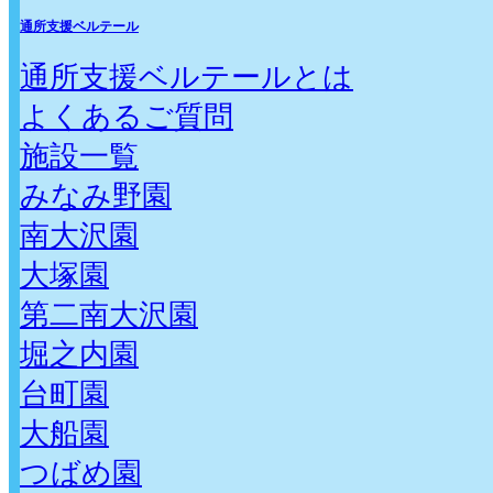
通所支援ベルテール
通所支援ベルテールとは
よくあるご質問
施設一覧
みなみ野園
南大沢園
大塚園
第二南大沢園
堀之内園
台町園
大船園
つばめ園