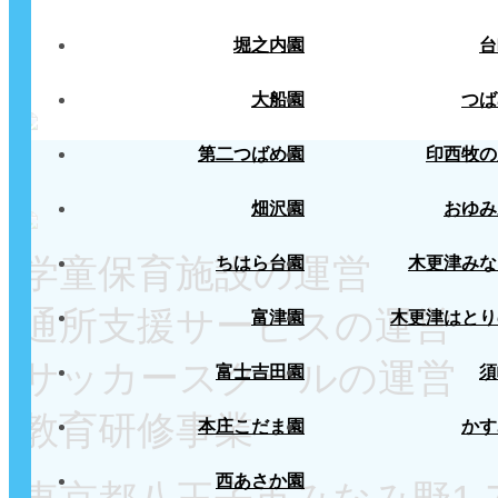
堀之内園
台
大船園
つば
第二つばめ園
印西牧の
畑沢園
おゆみ
学童保育施設の運営
ちはら台園
木更津みな
通所支援サービスの運営
富津園
木更津はとり
サッカースクールの運営
富士吉田園
須
教育研修事業
本庄こだま園
かす
西あさか園