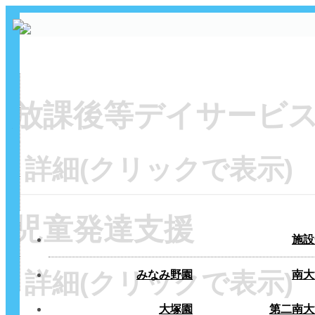
放課後等デイサービ
詳細(クリックで表示)
児童発達支援
施設
詳細(クリックで表示)
みなみ野園
南大
大塚園
第二南大