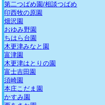
第二つばめ園/相談つばめ
印西牧の原園
畑沢園
おゆみ野園
ちはら台園
木更津みなと園
富津園
木更津はとりの園
富士吉田園
須崎園
本庄こだま園
かすみ園